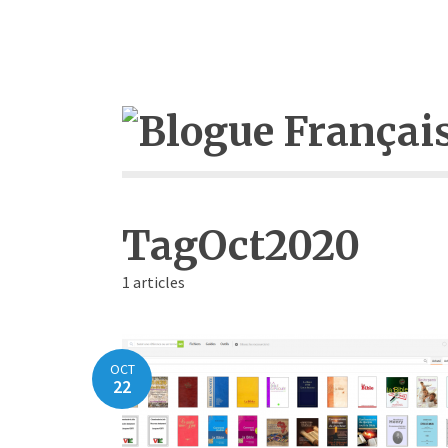
TagOct2020
1 articles
OCT
22