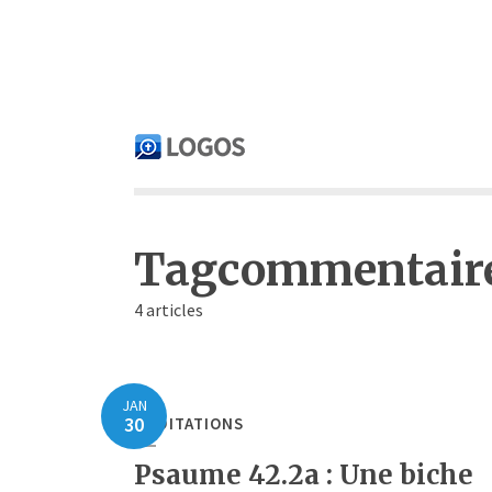
Tagcommentair
4 articles
JAN
30
MÉDITATIONS
Psaume 42.2a : Une biche