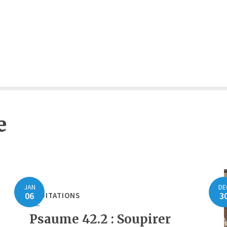
e
JAN
DE
06
3
MÉDITATIONS
Psaume 42.2 : Soupirer