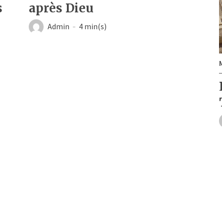
s
après Dieu
Admin
4 min(s)